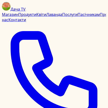
Дача TV
Магазин
Продукти
Квіти
Лаванда
Послуги
Пасічникам
Про
нас
Контакти