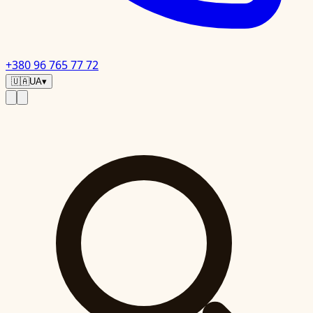
+380 96 765 77 72
🇺🇦
UA
▾