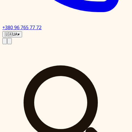
+380 96 765 77 72
🇺🇦
UA
▾