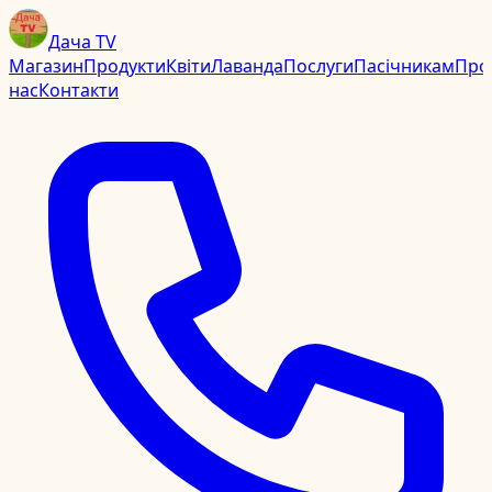
Дача TV
Магазин
Продукти
Квіти
Лаванда
Послуги
Пасічникам
Про
нас
Контакти