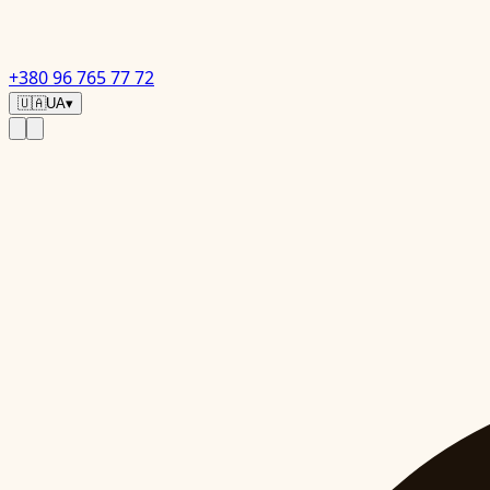
+380 96 765 77 72
🇺🇦
UA
▾