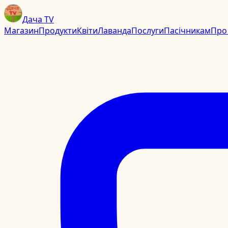
Дача TV
Магазин
Продукти
Квіти
Лаванда
Послуги
Пасічникам
Про