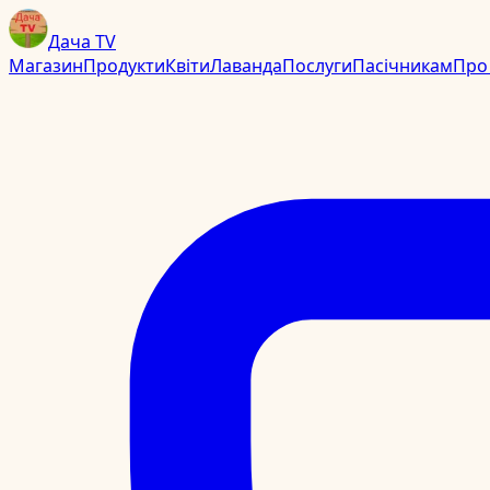
Дача TV
Магазин
Продукти
Квіти
Лаванда
Послуги
Пасічникам
Про