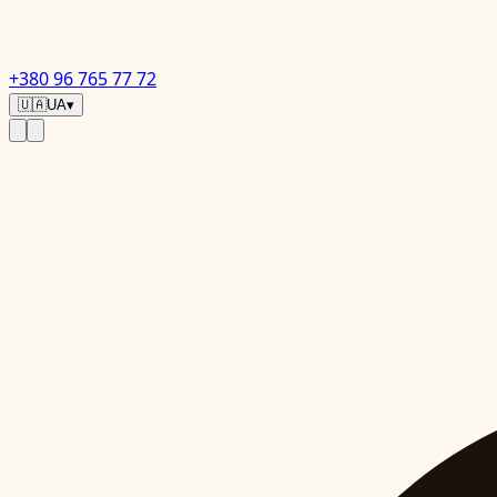
+380 96 765 77 72
🇺🇦
UA
▾