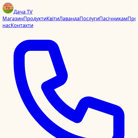
Дача TV
Магазин
Продукти
Квіти
Лаванда
Послуги
Пасічникам
Про
нас
Контакти