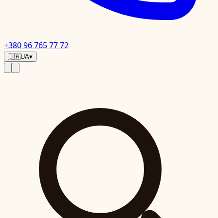
+380 96 765 77 72
🇺🇦
UA
▾