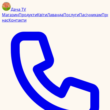
Дача TV
Магазин
Продукти
Квіти
Лаванда
Послуги
Пасічникам
Про
нас
Контакти