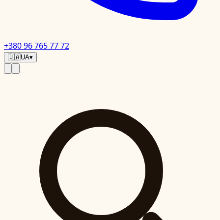
+380 96 765 77 72
🇺🇦
UA
▾