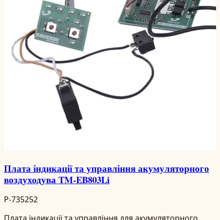
Плата індикації та управління акумуляторного
воздуходува TM-EB803Li
P-735252
Плата індикації та управління для акумуляторного