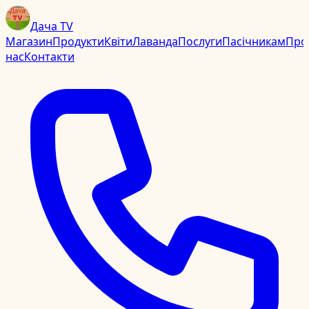
Дача TV
Магазин
Продукти
Квіти
Лаванда
Послуги
Пасічникам
Про
нас
Контакти