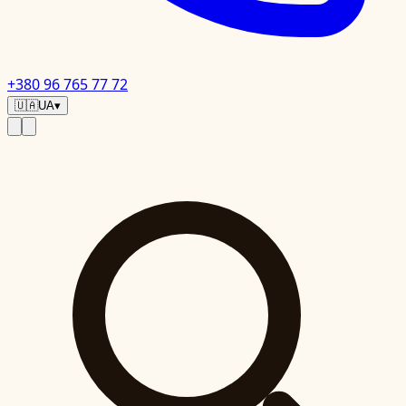
+380 96 765 77 72
🇺🇦
UA
▾