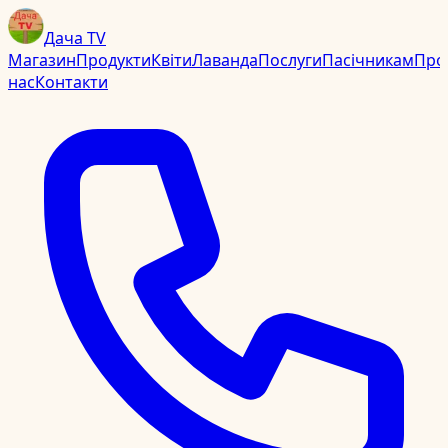
Дача TV
Магазин
Продукти
Квіти
Лаванда
Послуги
Пасічникам
Про
нас
Контакти