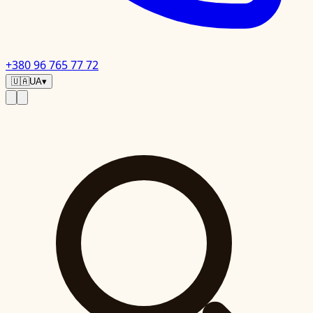
+380 96 765 77 72
🇺🇦
UA
▾