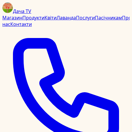
Дача TV
Магазин
Продукти
Квіти
Лаванда
Послуги
Пасічникам
Про
нас
Контакти