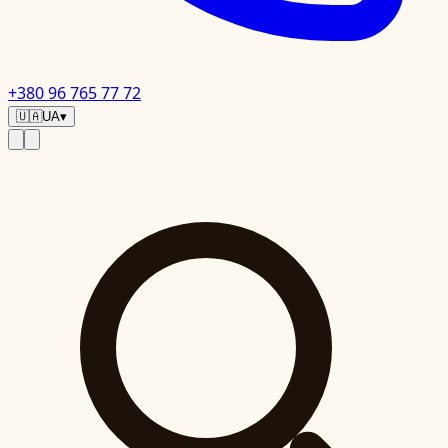
+380 96 765 77 72
🇺🇦
UA
▾