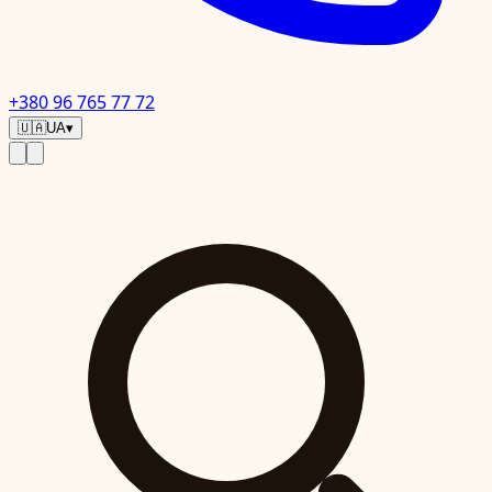
+380 96 765 77 72
🇺🇦
UA
▾