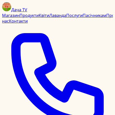
Дача TV
Магазин
Продукти
Квіти
Лаванда
Послуги
Пасічникам
Про
нас
Контакти