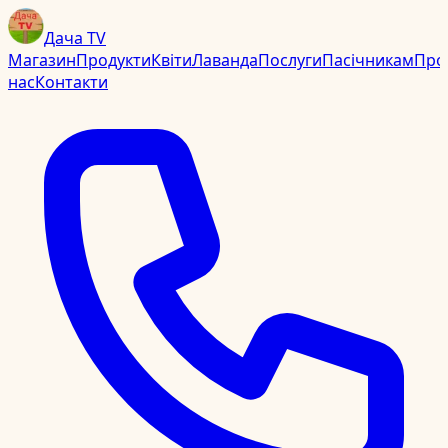
Дача TV
Магазин
Продукти
Квіти
Лаванда
Послуги
Пасічникам
Про
нас
Контакти