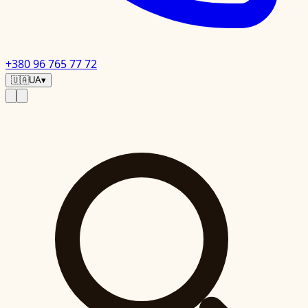
+380 96 765 77 72
🇺🇦
UA
▾