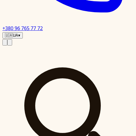
+380 96 765 77 72
🇺🇦
UA
▾