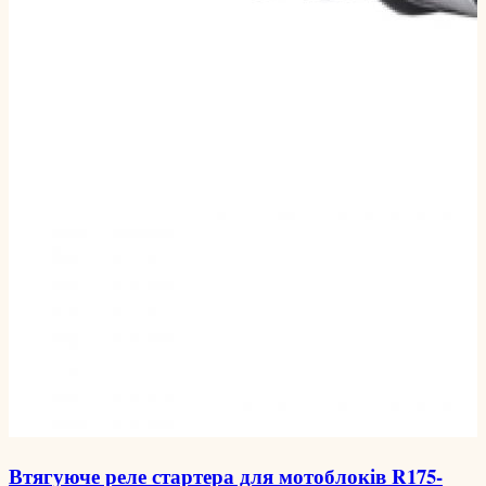
Втягуюче реле стартера для мотоблоків R175-