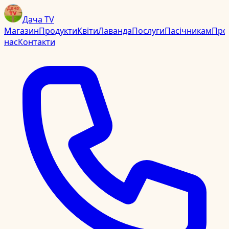
Дача TV
Магазин
Продукти
Квіти
Лаванда
Послуги
Пасічникам
Про
нас
Контакти