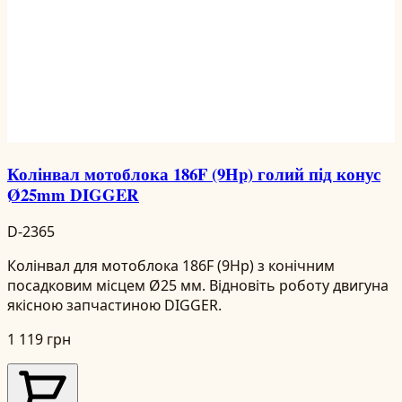
Колінвал мотоблока 186F (9Hp) голий під конус
Ø25mm DIGGER
D-2365
Колінвал для мотоблока 186F (9Hp) з конічним
посадковим місцем Ø25 мм. Відновіть роботу двигуна
якісною запчастиною DIGGER.
1 119 грн