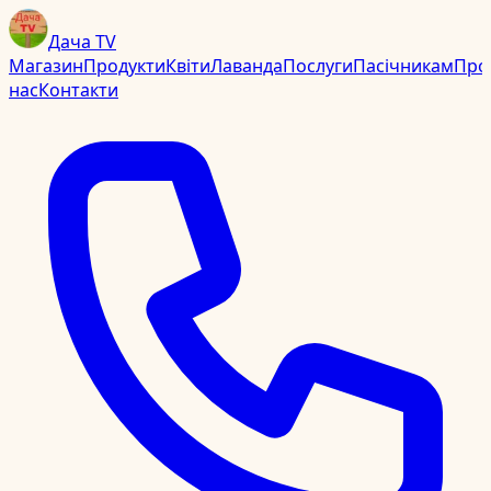
Дача TV
Магазин
Продукти
Квіти
Лаванда
Послуги
Пасічникам
Про
нас
Контакти