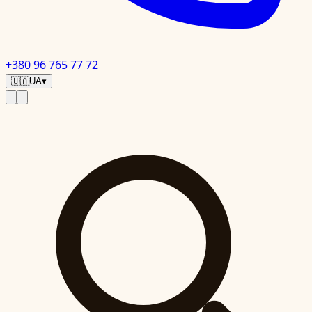
+380 96 765 77 72
🇺🇦
UA
▾