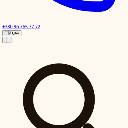
+380 96 765 77 72
🇺🇦
UA
▾