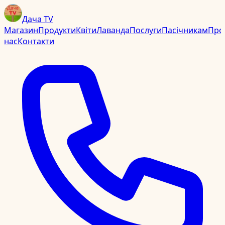
Дача TV
Магазин
Продукти
Квіти
Лаванда
Послуги
Пасічникам
Про
нас
Контакти