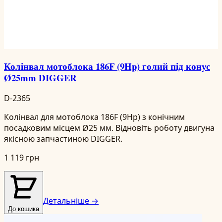
Колінвал мотоблока 186F (9Hp) голий під конус
Ø25mm DIGGER
D-2365
Колінвал для мотоблока 186F (9Hp) з конічним
посадковим місцем Ø25 мм. Відновіть роботу двигуна
якісною запчастиною DIGGER.
1 119 грн
Детальніше →
До кошика