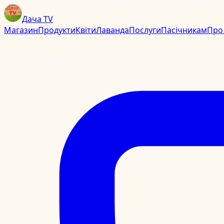
Дача TV
Магазин
Продукти
Квіти
Лаванда
Послуги
Пасічникам
Про