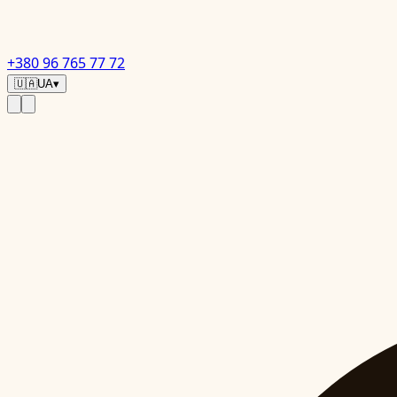
+380 96 765 77 72
🇺🇦
UA
▾