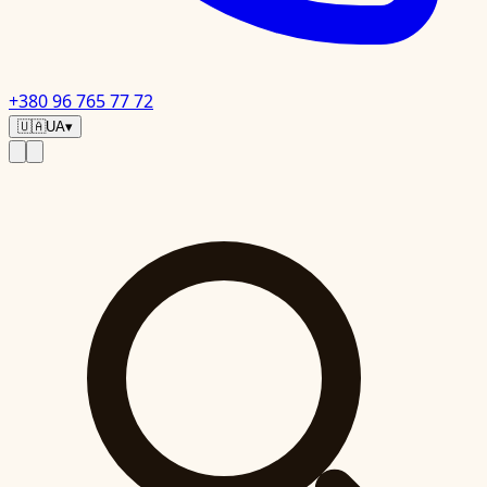
+380 96 765 77 72
🇺🇦
UA
▾