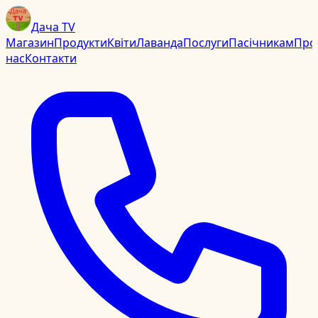
Дача TV
Магазин
Продукти
Квіти
Лаванда
Послуги
Пасічникам
Про
нас
Контакти