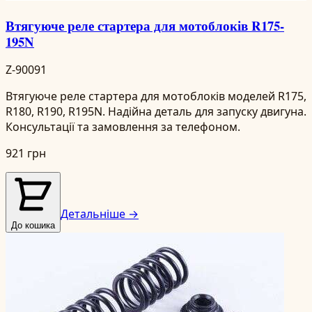
Втягуюче реле стартера для мотоблоків R175-
195N
Z-90091
Втягуюче реле стартера для мотоблоків моделей R175,
R180, R190, R195N. Надійна деталь для запуску двигуна.
Консультації та замовлення за телефоном.
921 грн
Детальніше →
До кошика