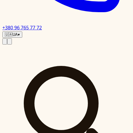
+380 96 765 77 72
🇺🇦
UA
▾