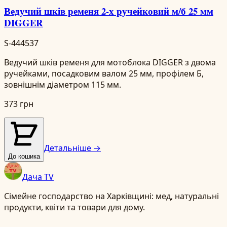
Ведучий шків ременя 2-х ручейковий м/б 25 мм
DIGGER
S-444537
Ведучий шків ременя для мотоблока DIGGER з двома
ручейками, посадковим валом 25 мм, профілем Б,
зовнішнім діаметром 115 мм.
373 грн
Детальніше →
До кошика
Дача TV
Сімейне господарство на Харківщині: мед, натуральні
продукти, квіти та товари для дому.