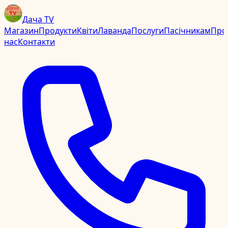
Дача TV
Магазин
Продукти
Квіти
Лаванда
Послуги
Пасічникам
Про
нас
Контакти