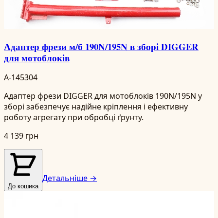
Адаптер фрези м/б 190N/195N в зборі DIGGER
для мотоблоків
A-145304
Адаптер фрези DIGGER для мотоблоків 190N/195N у
зборі забезпечує надійне кріплення і ефективну
роботу агрегату при обробці ґрунту.
4 139 грн
Детальніше →
До кошика