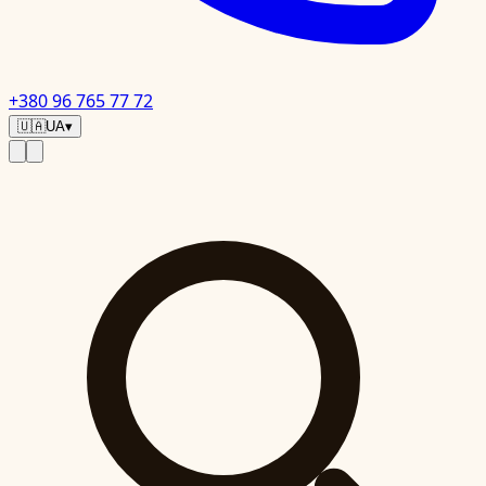
+380 96 765 77 72
🇺🇦
UA
▾