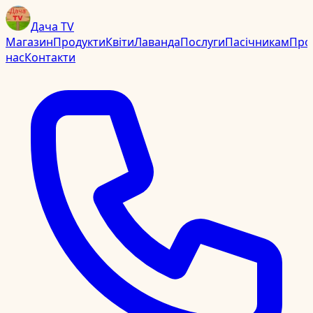
Дача TV
Магазин
Продукти
Квіти
Лаванда
Послуги
Пасічникам
Про
нас
Контакти