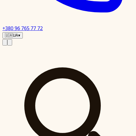
+380 96 765 77 72
🇺🇦
UA
▾