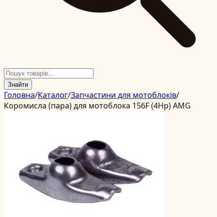
Знайти
Головна
/
Каталог
/
Запчастини для мотоблоків
/
Коромисла (пара) для мотоблока 156F (4Hp) AMG