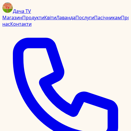
Дача TV
Магазин
Продукти
Квіти
Лаванда
Послуги
Пасічникам
Про
нас
Контакти