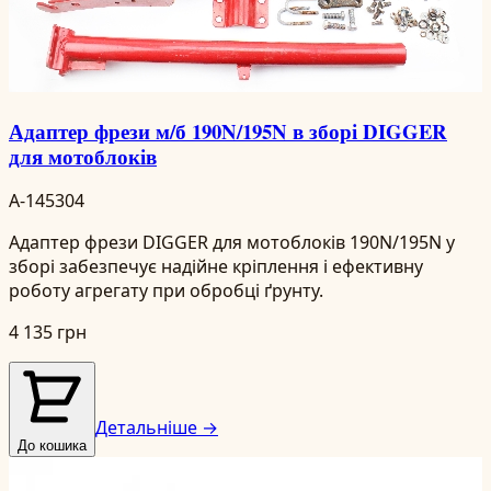
Адаптер фрези м/б 190N/195N в зборі DIGGER
для мотоблоків
A-145304
Адаптер фрези DIGGER для мотоблоків 190N/195N у
зборі забезпечує надійне кріплення і ефективну
роботу агрегату при обробці ґрунту.
4 135 грн
Детальніше →
До кошика