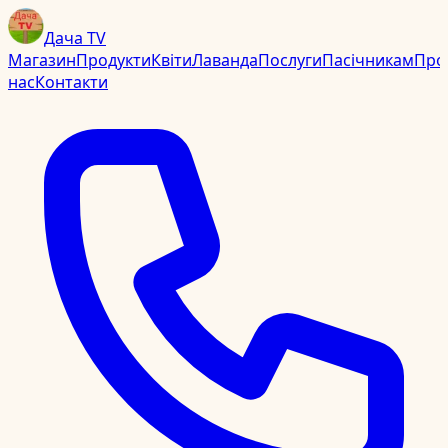
Дача TV
Магазин
Продукти
Квіти
Лаванда
Послуги
Пасічникам
Про
нас
Контакти