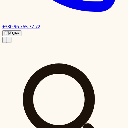
+380 96 765 77 72
🇺🇦
UA
▾