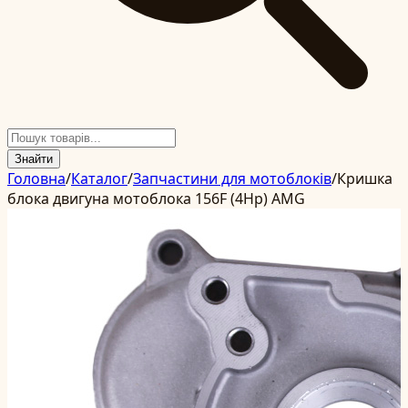
Знайти
Головна
/
Каталог
/
Запчастини для мотоблоків
/
Кришка
блока двигуна мотоблока 156F (4Hp) AMG