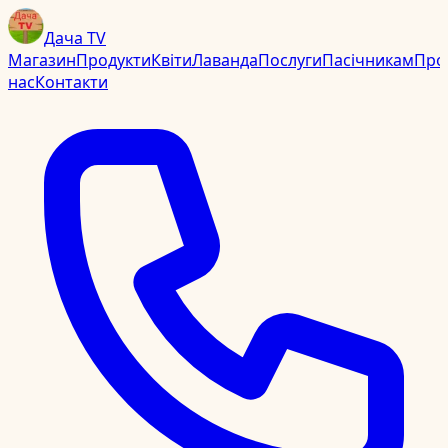
Дача TV
Магазин
Продукти
Квіти
Лаванда
Послуги
Пасічникам
Про
нас
Контакти