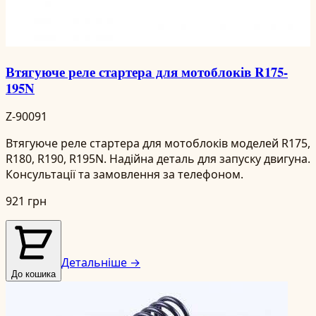
Втягуюче реле стартера для мотоблоків R175-
195N
Z-90091
Втягуюче реле стартера для мотоблоків моделей R175,
R180, R190, R195N. Надійна деталь для запуску двигуна.
Консультації та замовлення за телефоном.
921 грн
Детальніше →
До кошика