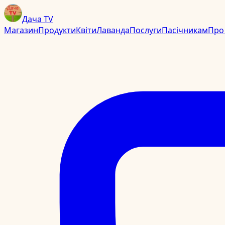
Дача TV
Магазин
Продукти
Квіти
Лаванда
Послуги
Пасічникам
Про