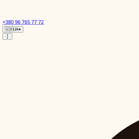
+380 96 765 77 72
🇺🇦
UA
▾