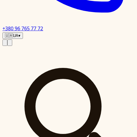
+380 96 765 77 72
🇺🇦
UA
▾