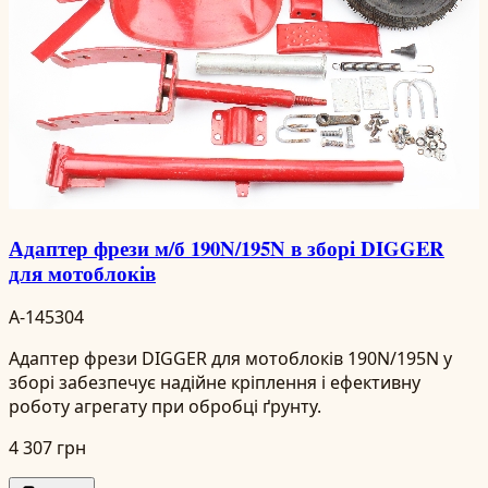
Адаптер фрези м/б 190N/195N в зборі DIGGER
для мотоблоків
A-145304
Адаптер фрези DIGGER для мотоблоків 190N/195N у
зборі забезпечує надійне кріплення і ефективну
роботу агрегату при обробці ґрунту.
4 307 грн