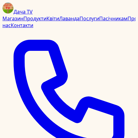
Дача TV
Магазин
Продукти
Квіти
Лаванда
Послуги
Пасічникам
Про
нас
Контакти