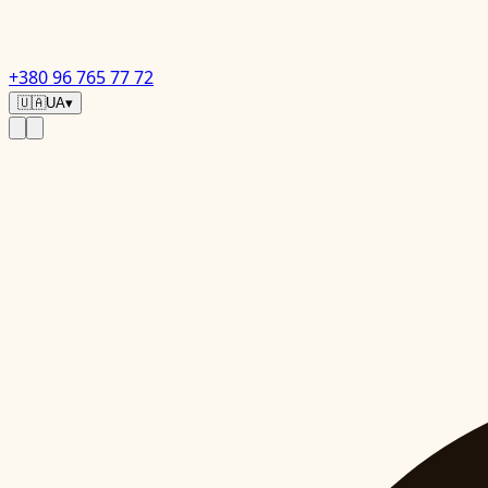
+380 96 765 77 72
🇺🇦
UA
▾