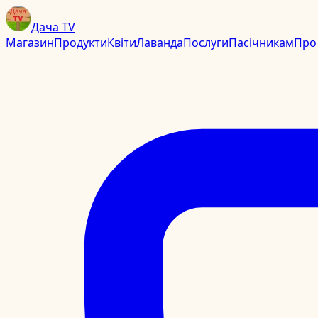
Дача TV
Магазин
Продукти
Квіти
Лаванда
Послуги
Пасічникам
Про