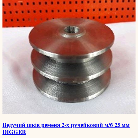
Ведучий шків ременя 2-х ручейковий м/б 25 мм
DIGGER