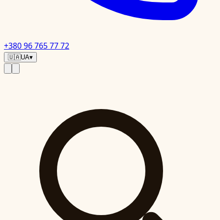
+380 96 765 77 72
🇺🇦
UA
▾