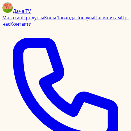
Дача TV
Магазин
Продукти
Квіти
Лаванда
Послуги
Пасічникам
Про
нас
Контакти