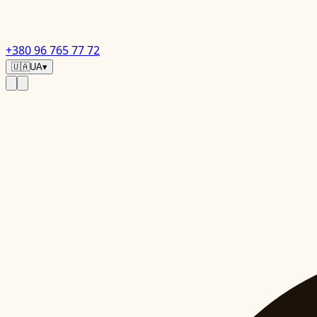
+380 96 765 77 72
🇺🇦
UA
▾