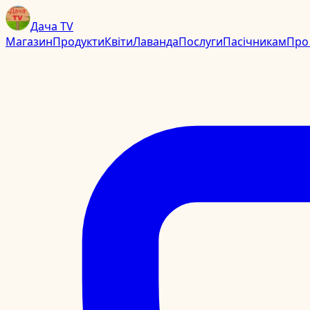
Дача TV
Магазин
Продукти
Квіти
Лаванда
Послуги
Пасічникам
Про