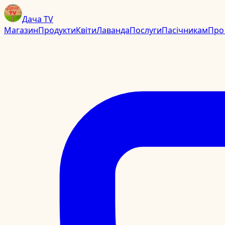
Дача TV
Магазин
Продукти
Квіти
Лаванда
Послуги
Пасічникам
Про