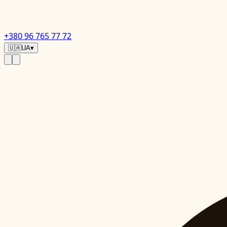
+380 96 765 77 72
🇺🇦
UA
▾