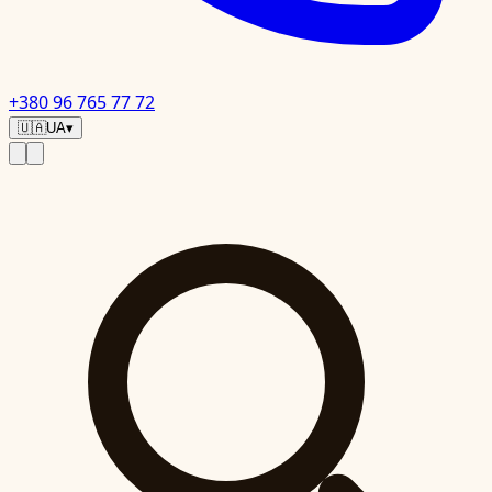
+380 96 765 77 72
🇺🇦
UA
▾