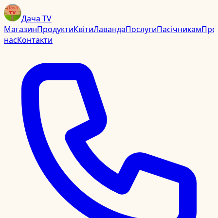
Дача TV
Магазин
Продукти
Квіти
Лаванда
Послуги
Пасічникам
Про
нас
Контакти