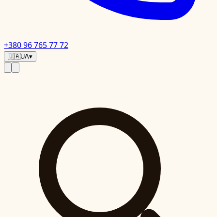
+380 96 765 77 72
🇺🇦
UA
▾