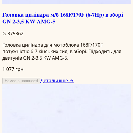
Головка циліндра м/б 168F/170F (6-7Hp) в зборі
GN 2-3,5 KW AMG-5
G-375362
Головка циліндра для мотоблока 168F/170F
потужністю 6-7 кінських сил, в зборі. Підходить для
двигунів GN 2-3,5 KW AMG-5.
1 077 грн
Детальніше →
Немає в наявності