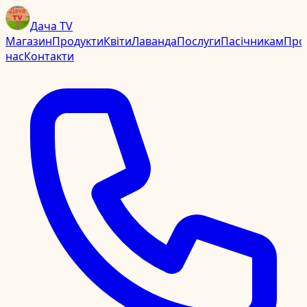
Дача TV
Магазин
Продукти
Квіти
Лаванда
Послуги
Пасічникам
Про
нас
Контакти