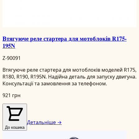
Втягуюче реле стартера для мотоблоків R175-
195N
Z-90091
Втягуюче реле стартера для мотоблоків моделей R175,
R180, R190, R195N. Надійна деталь для запуску двигуна.
Консультації та замовлення за телефоном.
921 грн
Детальніше →
До кошика