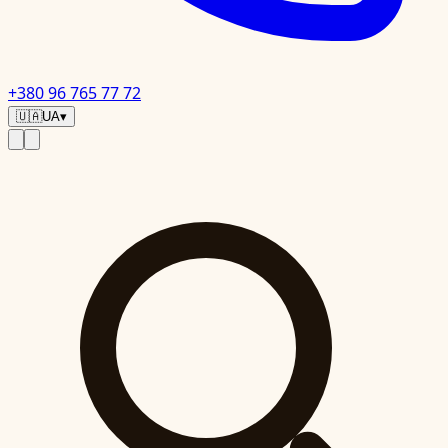
+380 96 765 77 72
🇺🇦
UA
▾