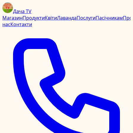
Дача TV
Магазин
Продукти
Квіти
Лаванда
Послуги
Пасічникам
Про
нас
Контакти