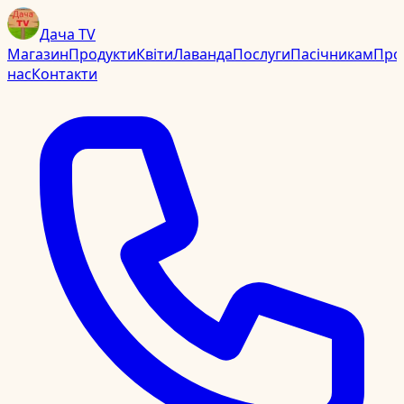
Дача TV
Магазин
Продукти
Квіти
Лаванда
Послуги
Пасічникам
Про
нас
Контакти