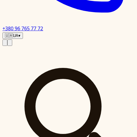
+380 96 765 77 72
🇺🇦
UA
▾