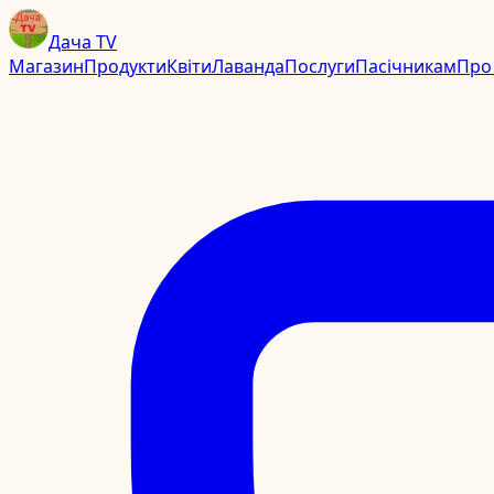
Дача TV
Магазин
Продукти
Квіти
Лаванда
Послуги
Пасічникам
Про