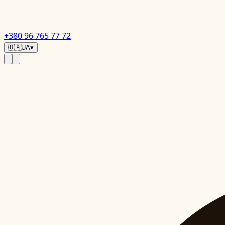
+380 96 765 77 72
🇺🇦
UA
▾