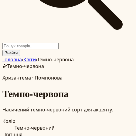
Знайти
Головна
›
Квіти
›
Темно-червона
🌸
Темно-червона
Хризантема
·
Помпонова
Темно-червона
Насичений темно-червоний сорт для акценту.
Колір
Темно-червоний
Цвітіння