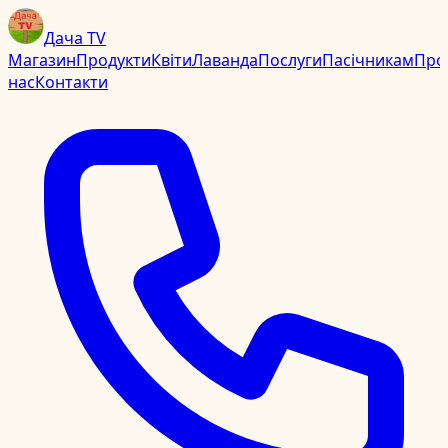
Дача TV
Магазин
Продукти
Квіти
Лаванда
Послуги
Пасічникам
Про
нас
Контакти