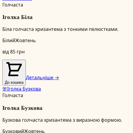
Голчаста
Іголка Біла
Біла голчаста хризантема з тонкими пелюстками.
Білий
Жовтень
від
85
грн
Детальніше →
До кошика
🌸
Іголка Бузкова
Голчаста
Іголка Бузкова
Бузкова голчаста хризантема з виразною формою.
Бузковий
Жовтень