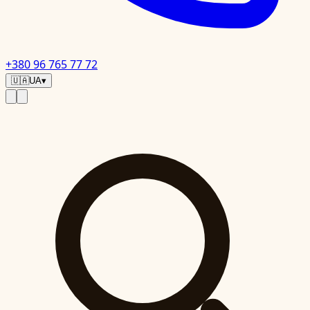
+380 96 765 77 72
🇺🇦
UA
▾