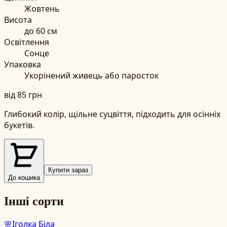
Жовтень
Висота
до
60
см
Освітлення
Сонце
Упаковка
Укорінений живець або паросток
від
85
грн
Глибокий колір, щільне суцвіття, підходить для осінніх
букетів.
Купити зараз
До кошика
Інші сорти
🌸
Іголка Біла