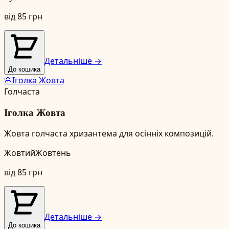
від
85
грн
Детальніше →
До кошика
🌸
Іголка Жовта
Голчаста
Іголка Жовта
Жовта голчаста хризантема для осінніх композицій.
Жовтий
Жовтень
від
85
грн
Детальніше →
До кошика