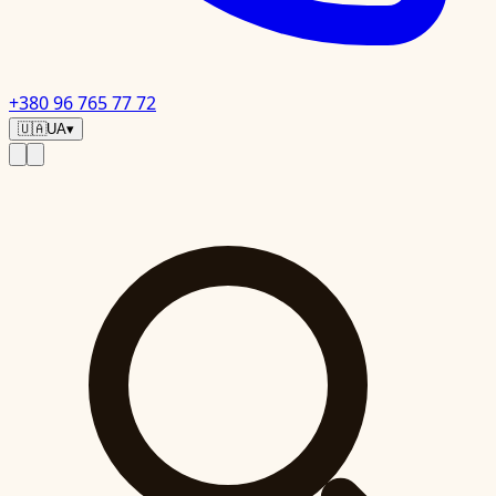
+380 96 765 77 72
🇺🇦
UA
▾