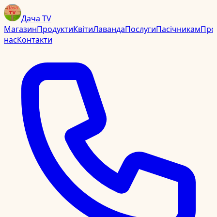
Дача TV
Магазин
Продукти
Квіти
Лаванда
Послуги
Пасічникам
Про
нас
Контакти