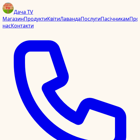
Дача TV
Магазин
Продукти
Квіти
Лаванда
Послуги
Пасічникам
Про
нас
Контакти