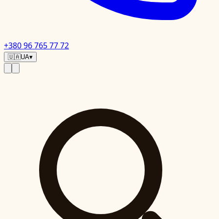
+380 96 765 77 72
🇺🇦
UA
▾